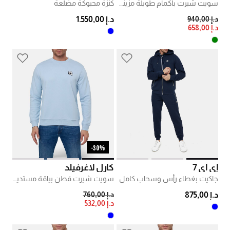
سويت شيرت بأكمام طويلة مزينة برقعة ثعلب مطرزة
كنزة محبوكة مضلعة
PRICE REDUCED FROM
TO
د.إ 940,00
د.إ 1.550,00
د.إ 658,00
30%-
إي آي 7
كارل لاغرفيلد
جاكيت بغطاء رأس وسحاب كامل
سويت شيرت قطن بياقة مستديرة
PRICE REDUCED FROM
TO
د.إ 875,00
د.إ 760,00
د.إ 532,00