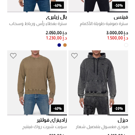
40%-
50%-
فينس
بال زيليري
سترة صوفية طويلة الأكمام
سترة بغطاء رأس ورباط وسحاب
PRICE REDUCED FROM
TO
PRICE REDUCED FROM
TO
د.إ 3.000,00
د.إ 2.050,00
د.إ 1.500,00
د.إ 1.230,00
40%-
30%-
ديزل
زاديغ إي فولتير
هودي مغسول بتفصيل شعار
سويت شيرت روك فينتيج