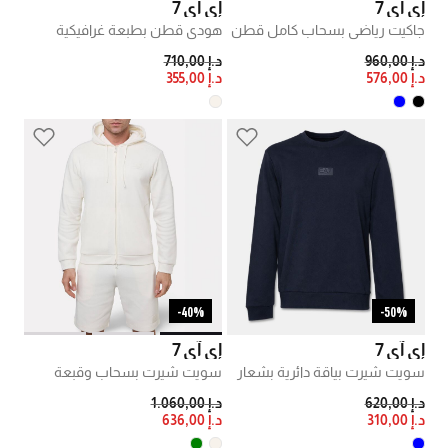
إي آي 7
إي آي 7
جاكيت رياضي بسحاب كامل قطن
هودي قطن بطبعة غرافيكية
PRICE REDUCED FROM
TO
PRICE REDUCED FROM
TO
د.إ 960,00
د.إ 710,00
د.إ 576,00
د.إ 355,00
40%-
50%-
إي آي 7
إي آي 7
سويت شيرت بياقة دائرية بشعار
سويت شيرت بسحاب وقبعة
PRICE REDUCED FROM
TO
PRICE REDUCED FROM
TO
د.إ 620,00
د.إ 1.060,00
د.إ 310,00
د.إ 636,00