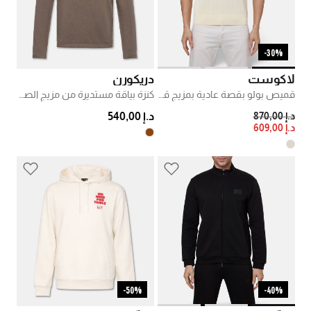
30%-
لاكوست
دريكورن
قميص بولو بقصة عادية بمزيج قطن
كنزة بياقة مستديرة من مزيج الصوف والقطن
PRICE REDUCED FROM
TO
د.إ 870,00
د.إ 540,00
د.إ 609,00
50%-
40%-