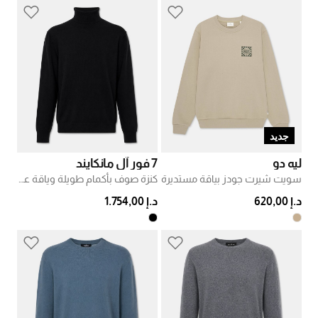
جديد
ليه دو
7 فور آل مانكايند
سويت شيرت جودز بياقة مستديرة
كنزة صوف بأكمام طويلة وياقة عالية
د.إ 620,00
د.إ 1.754,00