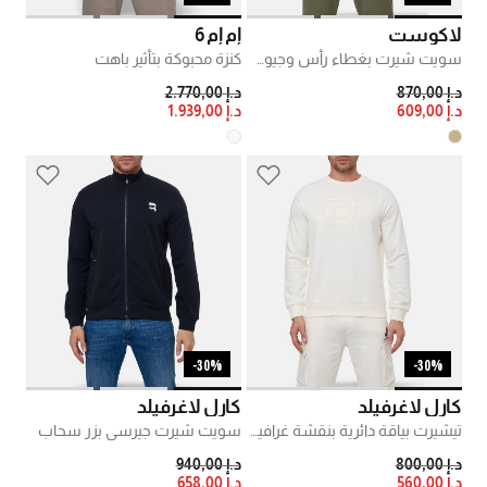
لاكوست
إم إم 6
سويت شيرت بغطاء رأس وجيوب كنغر
كنزة محبوكة بتأثير باهت
PRICE REDUCED FROM
TO
PRICE REDUCED FROM
TO
د.إ 870,00
د.إ 2.770,00
د.إ 609,00
د.إ 1.939,00
30%-
30%-
كارل لاغرفيلد
كارل لاغرفيلد
تيشيرت بياقة دائرية بنقشة غرافيكية
سويت شيرت جيرسي بزر سحاب
PRICE REDUCED FROM
TO
PRICE REDUCED FROM
TO
د.إ 800,00
د.إ 940,00
د.إ 560,00
د.إ 658,00