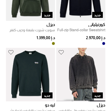
جديد
جديد
كورنيلياني
ديزل
Full-zip Stand-collar Sweatshirt
سويت شيرت بقبعة وجيب كنغر
د.إ 2.970,00
د.إ 1.399,00
جديد
جديد
ديزل
ليه دو
سويت شيرت مغسول بياقة مستديرة
سويت شيرت ياقة مستديرة بشعار كافيه