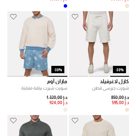
30%-
30%-
كارل لاغرفيلد
ماران أوم
شورت جيرسي قطن
سويت شيرت بياقة متباينة
PRICE REDUCED FROM
TO
PRICE REDUCED FROM
TO
د.إ 850,00
د.إ 1.320,00
د.إ 595,00
د.إ 924,00