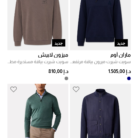
جديد
جديد
ماران أوم
ميزون لابيش
سويت شيرت ميرون بياقة مرتفعة برباط
سويت شيرت بياقة مستديرة مطرّز
د.إ 1.505,00
د.إ 810,00