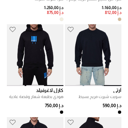
PRICE REDUCED FROM
TO
PRICE REDUCED FROM
TO
د.إ 1.160,00
د.إ 1.250,00
د.إ 812,00
د.إ 875,00
آرتي
كارل لاغرفيلد
سويت شيرت مريح بسيط
هودي بطبعة شعار وقصة عادية
د.إ 590,00
د.إ 750,00