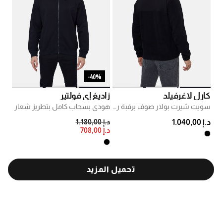
40%-
كارل لاغرفيلد
زاديغ إي فولتير
سويت شيرت بولار صوف برقبة ربع سحاب
هودي بسحاب كامل بتطريز شعار
PRICE REDUCED FROM
TO
د.إ 1.040,00
د.إ 1.180,00
د.إ 708,00
تحميل المزيد