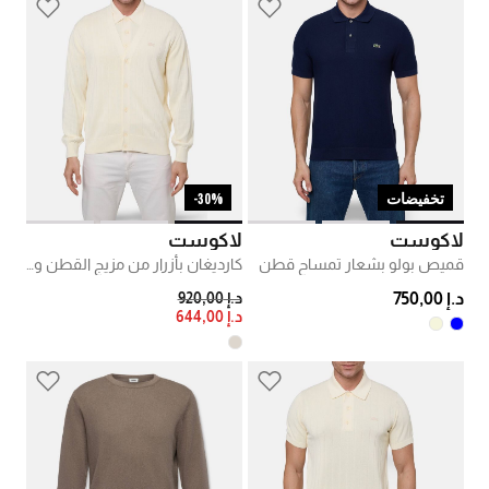
تخفيضات
30%-
لاكوست
لاكوست
قميص بولو بشعار تمساح قطن
كارديغان بأزرار من مزيج القطن ومزين بشعار
PRICE REDUCED FROM
TO
د.إ 750,00
د.إ 920,00
د.إ 644,00