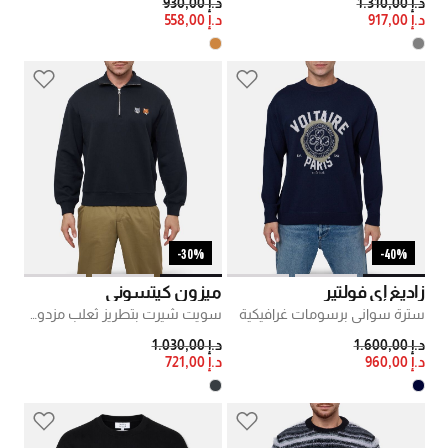
PRICE REDUCED FROM
TO
PRICE REDUCED FROM
TO
د.إ 1.310,00
د.إ 930,00
د.إ 917,00
د.إ 558,00
30%-
40%-
زاديغ إي فولتير
ميزون كيتسوني
سترة سواني برسومات غرافيكية
سويت شيرت بتطريز ثعلب مزدوج ونصف سحاب
PRICE REDUCED FROM
TO
PRICE REDUCED FROM
TO
د.إ 1.600,00
د.إ 1.030,00
د.إ 960,00
د.إ 721,00