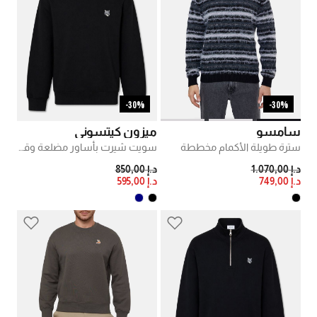
30%-
30%-
سامسو
ميزون كيتسوني
سترة طويلة الأكمام مخططة
سويت شيرت بأساور مضلعة وقطع مطرزة
PRICE REDUCED FROM
TO
PRICE REDUCED FROM
TO
د.إ 1.070,00
د.إ 850,00
د.إ 749,00
د.إ 595,00