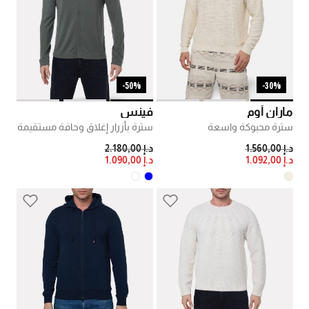
50%-
30%-
ماران أوم
فينس
سترة محبوكة واسعة
سترة بأزرار إغلاق وحافة مستقيمة
PRICE REDUCED FROM
TO
PRICE REDUCED FROM
TO
د.إ 1.560,00
د.إ 2.180,00
د.إ 1.092,00
د.إ 1.090,00