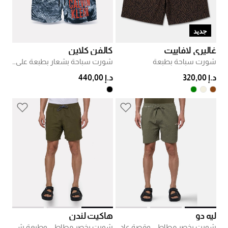
جديد
غاليري لافاييت
كالفن كلاين
شورت سباحة بطبعة
شورت سباحة بشعار بطبعة على كامله
د.إ 320,00
د.إ 440,00
ليه دو
هاكيت لندن
شورت بخصر مطاطي وقصة عادية
شورت بخصر مطاطي وطبعة شعار أيقوني