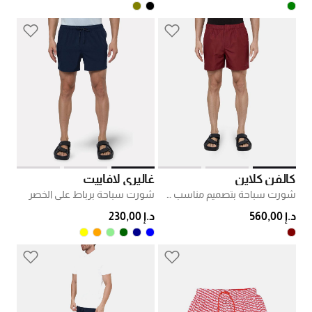
كالفن كلاين
غاليري لافاييت
شورت سباحة بتصميم مناسب سي كي
شورت سباحة برباط على الخصر
د.إ 560,00
د.إ 230,00