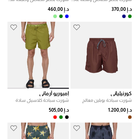
د.إ 370,00
د.إ 460,00
كورنيلياني
إمبوريو أرماني
شورت سباحة بوبلين معالج
شورت سباحة كلاسيكي سادة
د.إ 1.200,00
د.إ 505,00