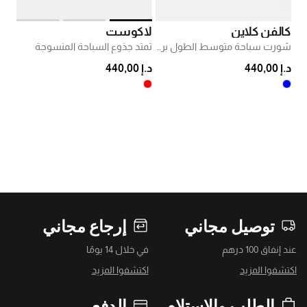
كالفن كلاين
لاكوست
شورت سباحة متوسط الطول برباط تضييق
تمتد جذوع السباحة المنسوجة
د.إ 440,00
د.إ 440,00
توصيل مجاني
إرجاع مجاني
عند إنفاق 100 درهم
في خلال 14 يومًا
اكتشفوا المزيد
اكتشفوا المزيد
الطلب والاستلام
الدفع