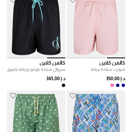
كالفن كلاين
كالفن كلاين
شورت سباحة برباط
سروال سباحة بلوغو ورباط تضييق
د.إ 350,00
د.إ 365,00