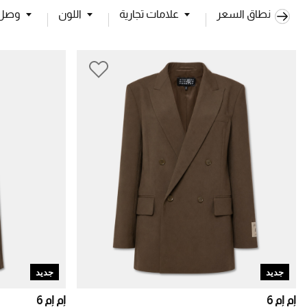
نطاق السعر
علامات تجارية
اللون
وصل ح
جديد
جديد
إم إم 6
إم إم 6