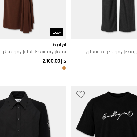
جديد
إم إم 6
م مفصّل من صوف وقطن
فستان متوسط الطول من قطن ج
د.إ 2.100,00