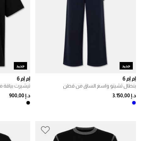
جديد
جديد
إم إم 6
إم إم 6
بنطال تشينو واسع الساق من قطن
تيشيرت بياقة م
د.إ 3.150,00
د.إ 900,00