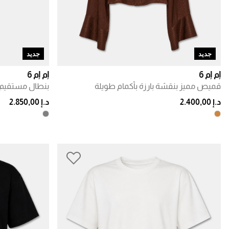
جديد
جديد
إم إم 6
إم إم 6
قميص مميز بنقشة بارزة بأكمام طويلة
بنطال مستقي
د.إ 2.400,00
د.إ 2.850,00