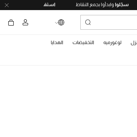
س
أو
أندرويد
.
سجّلوا
وابدأوا بجمع النقاط
استفيدوا 
زل
لوغورميه
التخفيضات
الهدايا