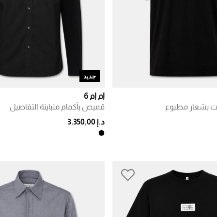
جديد
إم إم 6
ت بشعار مطبوع
قميص بأكمام متباينة التفاصيل
د.إ 3.350,00