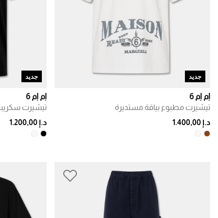
جديد
جديد
إم إم 6
إم إم 6
تيشيرت مطبوع بياقة مستديرة
تيشيرت سكريب
د.إ 1.400,00
د.إ 1.200,00