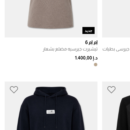
جديد
إم إم 6
يرسي بطيات
تيشيرت جيرسيه مضلع بشعار
د.إ 1.400,00