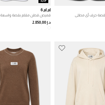
جديد
إم إم 6
بقصة حرف أي مطلي
قميص قطن مقلم بقصة واسعة
د.إ 2.850,00