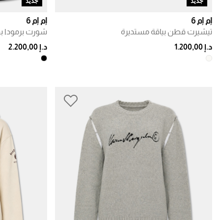
جديد
جديد
إم إم 6
إم إم 6
تيشيرت قطن بياقة مستديرة
شورت برمودا 
د.إ 1.200,00
د.إ 2.200,00