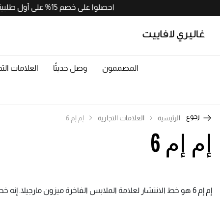
احصلوا على خصم 15% على أول طلبية من التطبيق مع رمز APP15. حملوا الآن من
المصممون
وصل حديثًا
العلامات التج
رجوع
الرئيسية
العلامات التجارية
إم إم 6
إم إم 6
إم إم 6 هو خط الانتشار لعلامة الملابس الفاخرة ميزون مارجيلا. إنه خط ملابس نسائية معاصرة. لقد تأسست في عام 1997.