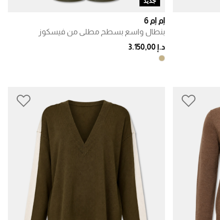
جديد
إم إم 6
بنطال واسع بسطح مطلي من فيسكوز
د.إ 3.150,00