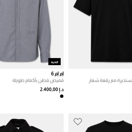
جديد
إم إم 6
ستديرة مع رقعة شعار
قميص قطن بأكمام طويلة
د.إ 2.400,00