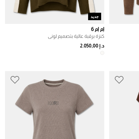
جديد
إم إم 6
كنزة برقبة عالية بتصميم لوني
د.إ 2.050,00