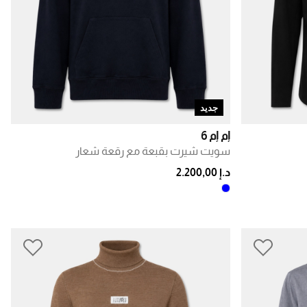
جديد
إم إم 6
سويت شيرت بقبعة مع رقعة شعار
د.إ 2.200,00