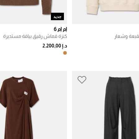
جديد
إم إم 6
بعة وشعار
كنزة قماش رقيق بياقة مستديرة
د.إ 2.200,00