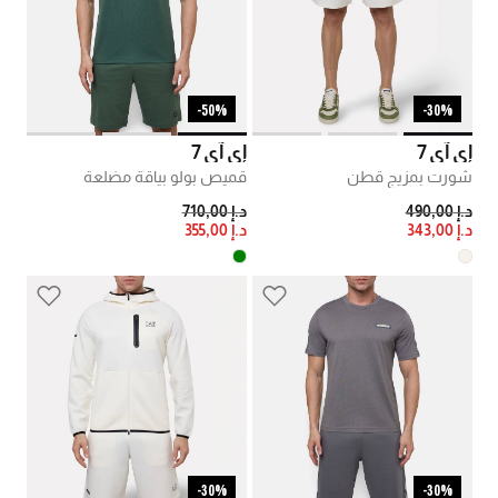
50%-
30%-
إي آي 7
إي آي 7
شورت بمزيج قطن
قميص بولو بياقة مضلعة
PRICE REDUCED FROM
TO
PRICE REDUCED FROM
TO
د.إ 490,00
د.إ 710,00
د.إ 343,00
د.إ 355,00
30%-
30%-