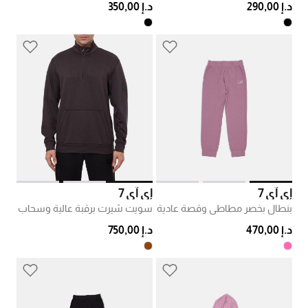
د.إ 290,00
د.إ 350,00
إي آي 7
إي آي 7
بنطال بخصر مطاطي وقصة عادية
سويت شيرت برقبة عالية وسحاب
د.إ 470,00
د.إ 750,00