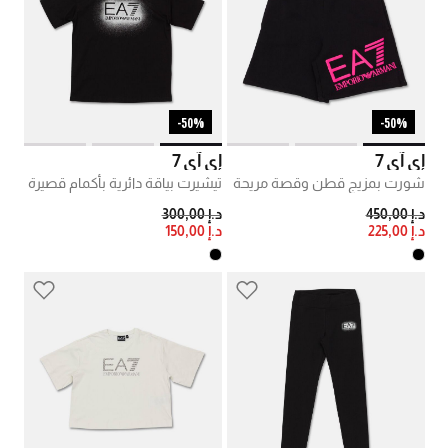
50%-
50%-
إي آي 7
إي آي 7
شورت بمزيج قطن وقصة مريحة
تيشيرت بياقة دائرية بأكمام قصيرة
PRICE REDUCED FROM
TO
PRICE REDUCED FROM
TO
د.إ 450,00
د.إ 300,00
د.إ 225,00
د.إ 150,00