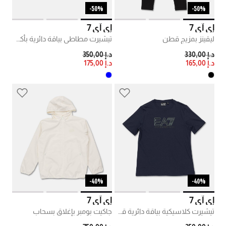
50%-
50%-
إي آي 7
إي آي 7
ليقينز بمزيج قطن
تيشيرت مطاطي بياقة دائرية بأكمام قصيرة
PRICE REDUCED FROM
TO
PRICE REDUCED FROM
TO
د.إ 330,00
د.إ 350,00
د.إ 165,00
د.إ 175,00
40%-
40%-
إي آي 7
إي آي 7
تيشيرت كلاسيكية بياقة دائرية قطن
جاكيت بومبر بإغلاق بسحاب