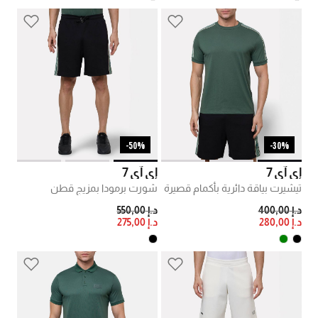
50%-
30%-
إي آي 7
إي آي 7
تيشيرت بياقة دائرية بأكمام قصيرة
شورت برمودا بمزيج قطن
PRICE REDUCED FROM
TO
PRICE REDUCED FROM
TO
د.إ 400,00
د.إ 550,00
د.إ 280,00
د.إ 275,00