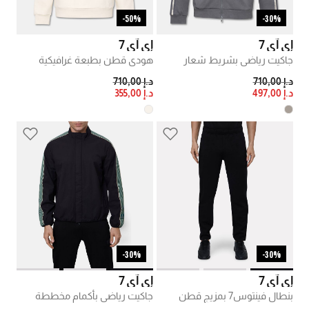
50%-
30%-
إي آي 7
إي آي 7
جاكيت رياضي بشريط شعار
هودي قطن بطبعة غرافيكية
PRICE REDUCED FROM
TO
PRICE REDUCED FROM
TO
د.إ 710,00
د.إ 710,00
د.إ 497,00
د.إ 355,00
30%-
30%-
إي آي 7
إي آي 7
بنطال فينتوس7 بمزيج قطن
جاكيت رياضي بأكمام مخططة