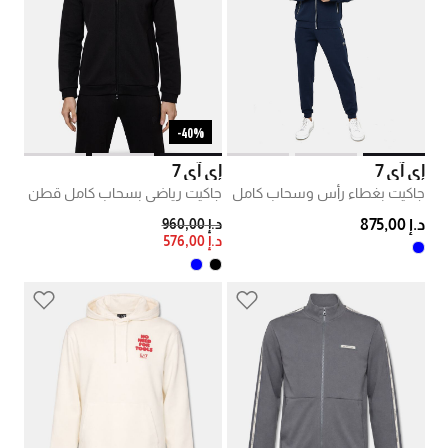
40%-
إي آي 7
إي آي 7
جاكيت بغطاء رأس وسحاب كامل
جاكيت رياضي بسحاب كامل قطن
PRICE REDUCED FROM
TO
د.إ 875,00
د.إ 960,00
د.إ 576,00