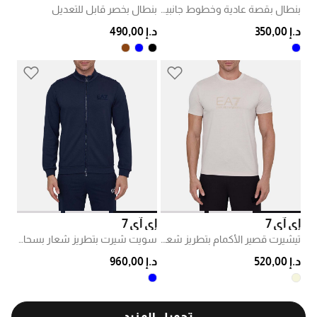
بنطال بقصة عادية وخطوط جانبية مطبوعة
بنطال بخصر قابل للتعديل
د.إ 350,00
د.إ 490,00
إي آي 7
إي آي 7
تيشيرت قصير الأكمام بتطريز شعار
سويت شيرت بتطريز شعار بسحاب كامل
د.إ 520,00
د.إ 960,00
تحميل المزيد