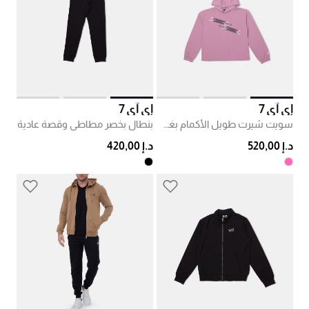
إي آي 7
إي آي 7
سويت شيرت طويل الأكمام بغطاء رأس
بنطال بخصر مطاطي وقصة عادية
د.إ 520,00
د.إ 420,00