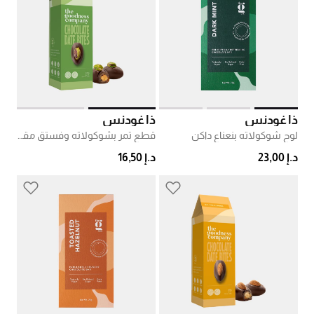
ذا غودنس
ذا غودنس
لوح شوكولاته بنعناع داكن
قطع تمر بشوكولاته وفستق مقرمش
د.إ 23,00
د.إ 16,50