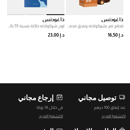
ذا غودنس
ذا غودنس
قطع تمر بشوكولاته وبندق محمص
لوح شوكولاته داكنة بنسبة 55 بالمئة
د.إ 16,50
د.إ 23,00
توصيل مجاني
إرجاع مجاني
عند إنفاق 100 درهم
في خلال 14 يومًا
اكتشفوا المزيد
اكتشفوا المزيد