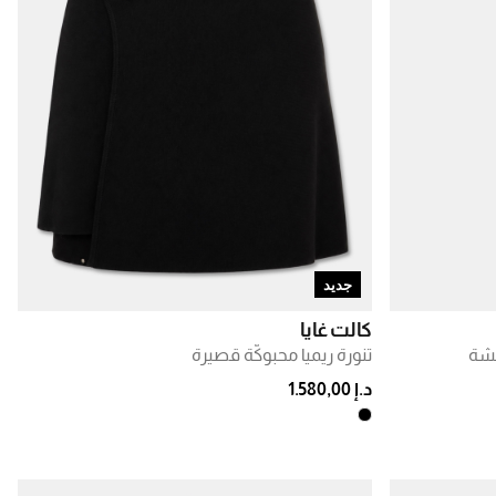
جديد
كالت غايا
كشة
تنورة ريميا محبوكّة قصيرة
د.إ 1.580,00