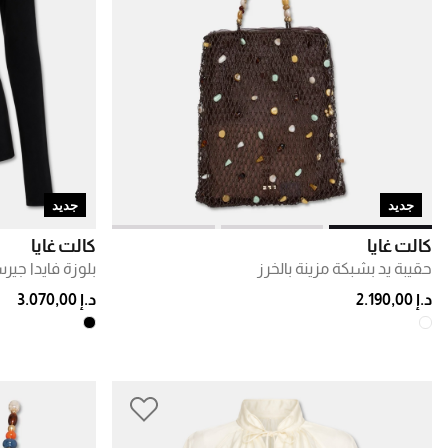
جديد
جديد
كالت غايا
كالت غايا
حقيبة يد بشبكة مزينة بالخرز
بلوزة فايدا جير
د.إ 2.190,00
د.إ 3.070,00