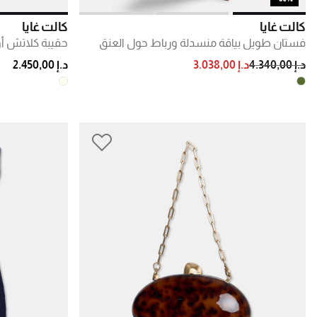
كالت غايا
كالت غايا
فستان طويل بياقة منسدلة ورباط حول العنق
حقيبة كلاتش أو
PRICE REDUCED FROM
TO
د.إ 4.340,00
د.إ 3.038,00
د.إ 2.450,00