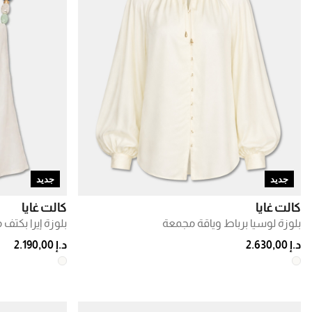
جديد
جديد
كالت غايا
كالت غايا
بلوزة لوسيا برباط وياقة مجمعة
بلوزة إيرا بكتف 
د.إ 2.630,00
د.إ 2.190,00