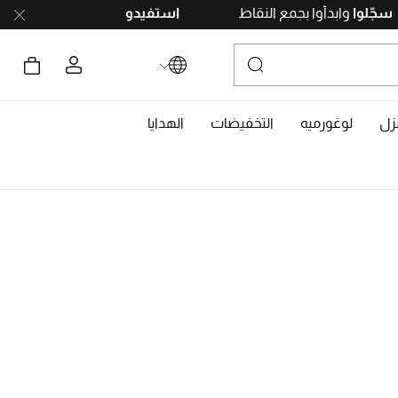
ندرويد
.
سجّلوا
وابدأوا بجمع النقاط
استفيدوا من خ
زل
لوغورميه
التخفيضات
الهدايا