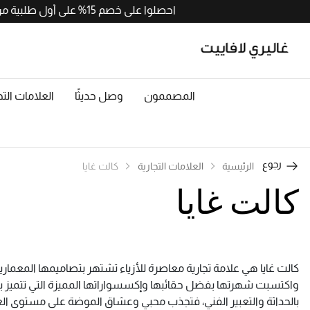
احصلوا على خصم 15% على أول طلبية من التطبيق مع رمز APP15. حملوا الآن من
المصممون
وصل حديثًا
العلامات التج
رجوع
الرئيسية
العلامات التجارية
كالت غايا
كالت غايا
كالت غايا هي علامة تجارية معاصرة للأزياء تشتهر بتصاميمها المعماري
واكتسبت شهرتها بفضل حقائبها وإكسسواراتها المميزة التي تتميز 
بالحداثة والتعبير الفني، فتجذب محبي وعشاق الموضة على مستوى العا