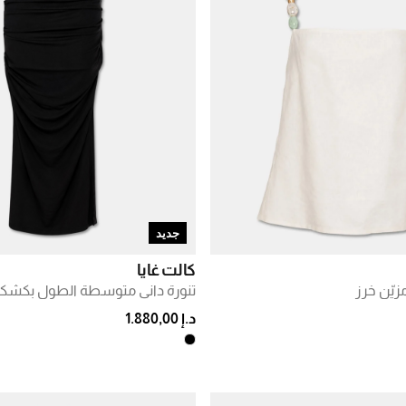
جديد
كالت غايا
مزيّن خرز
تنورة داني متوسطة الطول بكش
د.إ 1.880,00