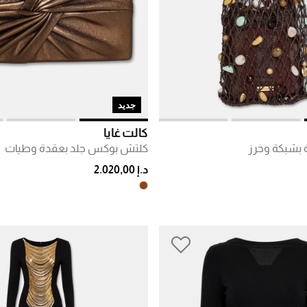
جديد
كالت غايا
 بشبكة وخرز
كلتش بوكس جلد بعقدة وطيات
د.إ 2.020,00