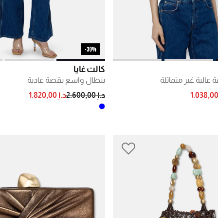
30%-
كالت غايا
 عالية غير متماثلة
بنطال واسع بقصة عادية
PRICE REDUCED FROM
TO
PRICE RE
د.إ 2.600,00
د.إ 1.820,00