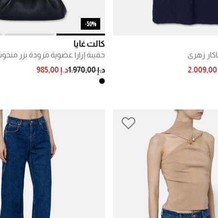
50%-
كالت غايا
كار زهري
حقيبة إزارا عضوية مزودة بزر منحو
PRICE REDUCED FROM
TO
PRICE RE
2
د.إ 1.970,00
د.إ 985,00