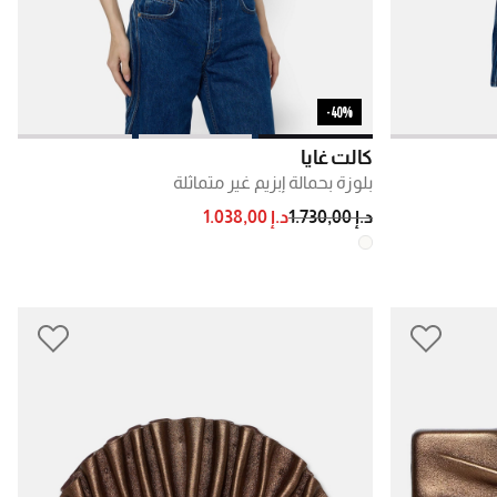
40%-
كالت غايا
بلوزة بحمالة إبزيم غير متماثلة
PRICE REDUCED FROM
TO
د.إ 1.730,00
د.إ 1.038,00