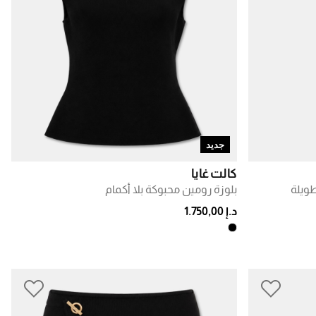
جديد
كالت غايا
طويلة
بلوزة رومين محبوكة بلا أكمام
د.إ 1.750,00