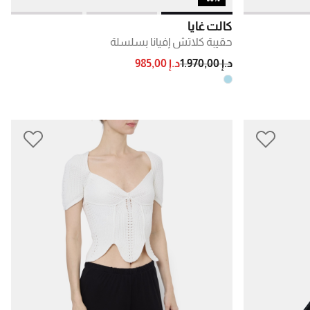
كالت غايا
حقيبة كلاتش إفيانا بسلسلة
PRICE REDUCED FROM
TO
د.إ 1.970,00
د.إ 985,00