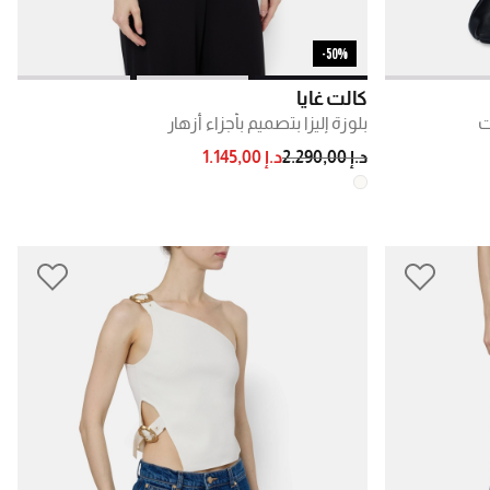
50%-
كالت غايا
ت
بلوزة إليزا بتصميم بأجزاء أزهار
PRICE REDUCED FROM
TO
د.إ 2.290,00
د.إ 1.145,00