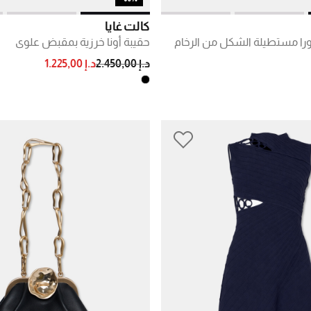
كالت غايا
را مستطيلة الشكل من الرخام
حقيبة أونا خرزية بمقبض علوي
PRICE REDUCED FROM
TO
د.إ 2.450,00
د.إ 1.225,00