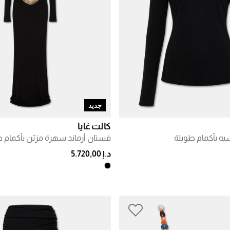
جديد
كالت غايا
سيه بأكمام طويلة
فستان أرماند سهرة مزيّن بأكمام 
د.إ 5.720,00