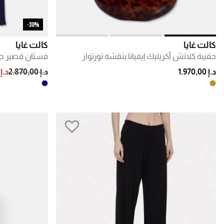
30%-
كالت غايا
كالت غايا
حقيبة كلاتش أكريليك إيفيانا بنقشة تورتواز
فستان قصير جا
DUCED FROM
TO
د.إ 1.970,00
د.إ 2.870,00
د.إ .009,00