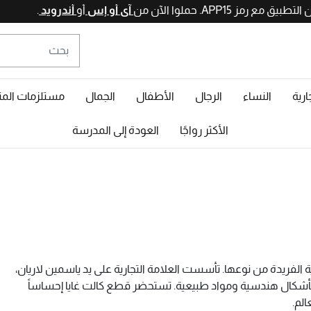
آي أو إس
أو
أ
ارية
النساء
الرجال
الأطفال
الجمال
مستلزمات المن
الأكثر رواجًا
العودة إلى المدرسة
ة الفريدة من نوعها. تأسست العلامة التجارية على يد ياسمين لاريان،
بأشكال هندسية ومواد طبيعية. تستحضر قطع كالت غايا إحساساً
لم.