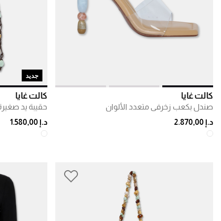
جديد
كالت غايا
كالت غايا
صندل بكعب زخرفي متعدد الألوان
حقيبة يد صغيرة
د.إ 2.870,00
د.إ 1.580,00