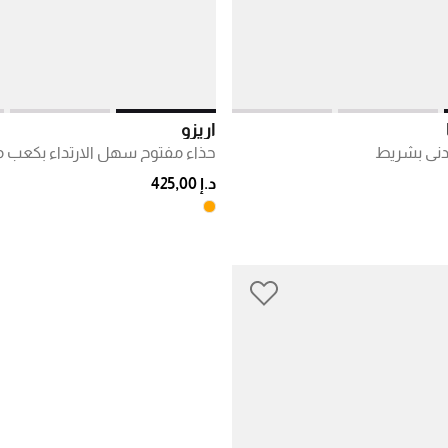
أريزو
دني بشريط
حذاء مفتوح سهل الارتداء بكعب
د.إ 425,00