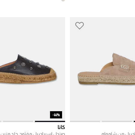
44%-
كانا
ادريل من شامواه
صندل إسبرادريل مفتوح جلد مزين