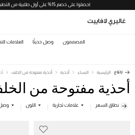
احصلوا على خصم 15% على أول طلبية من التطبيق مع رمز APP15. حملوا الآن من
المصممون
وصل حديثًا
العلامات التج
رجوع
الرئيسية
النساء
أحذية
أحذية مفتوحة من الخلف
أح
أحذية مفتوحة من الخل
نطاق السعر
علامات تجارية
اللون
وصل ح