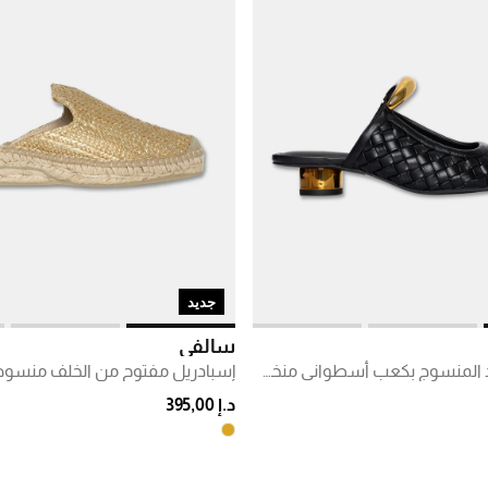
جديد
سالفي
صندل من الجلد المنسوج بكعب أسطواني منخفض
إسبادريل مفتوح من الخلف منسوج
د.إ 395,00