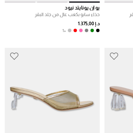
يو إن يونايتد نيود
ر
حذاء سابو بكعب عالٍ من جلد البقر
د.إ 1.375,00
+1