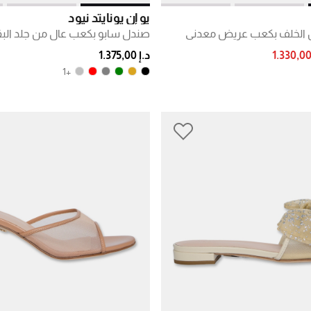
يو إن يونايتد نيود
 الخلف بكعب عريض معدني
صندل سابو بكعب عالٍ من جلد البق
PRICE RE
د.إ 1.375,00
+1