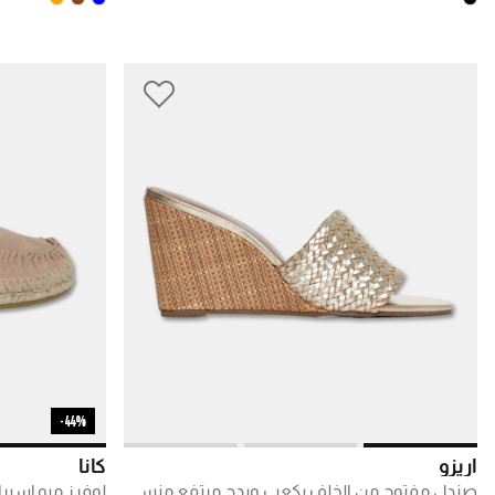
44%-
أريزو
كانا
صندل مفتوح من الخلف بكعب ويدج مرتفع منسوج
لوفرز ميو إسبر