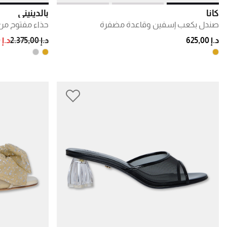
كانا
بالدينيني
صندل بكعب إسفين وقاعدة مضفرة
حذاء مفتوح من
DUCED FROM
TO
د.إ 625,00
د.إ 2.375,00
د.إ 1.330,00