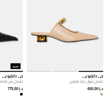
جديد
جي دابليو بي
جي دابليو بي
صندل مول جلد هيلين
د.إ 650,00
د.إ 775,00