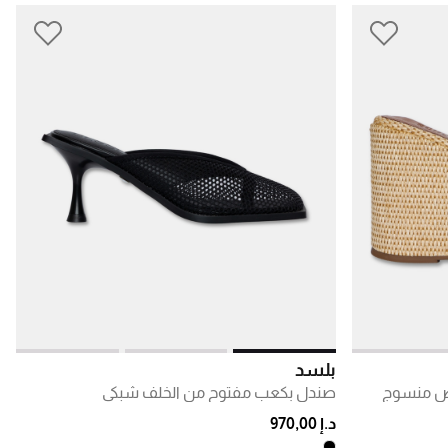
بلسد
يض منسوج
صندل بكعب مفتوح من الخلف شبكي
د.إ 970,00