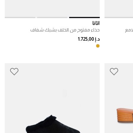
أتانا
امع
حذاء مفتوح من الخلف بشبك شفاف
د.إ 1.725,00