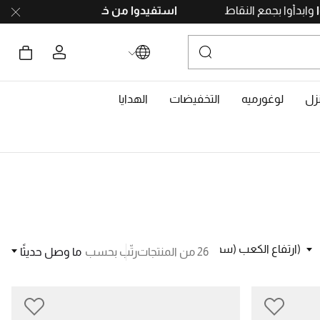
سجّلوا
وابدأوا بجمع النقاط
استفيدوا من خيار الدفع با
زل
لوغورميه
التخفيضات
الهدايا
ارتفاع الكعب (سم)
مناسبات
26 من المنتجات
رتّب بحسب
ما وصل حديثًا