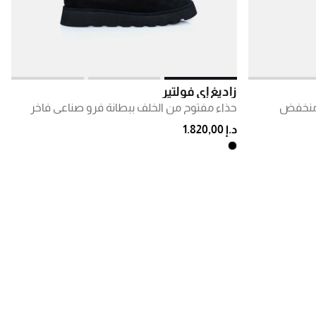
زاديغ إي فولتير
 منخفض
حذاء مفتوح من الخلف ببطانة فرو صناعي فاخر
د.إ 1.820,00