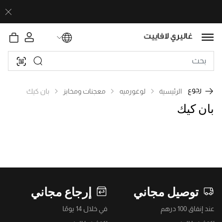
رجوع
الرئيسية
لوغورميه
معجنات ومخابز
بان كيك
بان كيك
توصيل مجاني
إرجاع مجاني
عند إنفاق 100 درهم
في خلال 14 يومًا