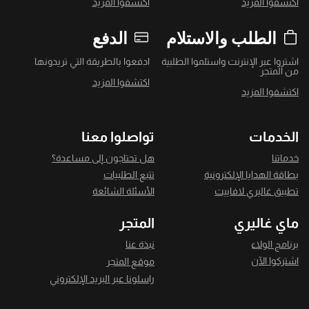
اكتشفوا المزيد
اكتشفوا المزيد
الطلب والاستلام
الدفع
اشتروا عبر الإنترنت واستلموا الطلبية
ادفعوا بالطريقة التي تريدونها
من المتجر
اكتشفوا المزيد
اكتشفوا المزيد
الخدمات
تواصلوا معنا
خدماتنا
هل تحتاجون إلى مساعدة؟
بطاقة الهدايا الإلكترونية
تتبع الطلبيات
تطبيق غاليري لافاييت
الأسئلة الشائعة
ماي غاليري
المتجر
برنامج الولاء
نبذة عنا
اشتركوا الآن
موقع المتجر
راسلونا عبر البريد الإلكتروني