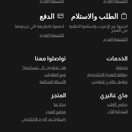
اكتشفوا المزيد
اكتشفوا المزيد
الطلب والاستلام
الدفع
اشتروا عبر الإنترنت واستلموا الطلبية
ادفعوا بالطريقة التي تريدونها
من المتجر
اكتشفوا المزيد
اكتشفوا المزيد
الخدمات
تواصلوا معنا
خدماتنا
هل تحتاجون إلى مساعدة؟
بطاقة الهدايا الإلكترونية
تتبع الطلبيات
تطبيق غاليري لافاييت
الأسئلة الشائعة
ماي غاليري
المتجر
برنامج الولاء
نبذة عنا
اشتركوا الآن
موقع المتجر
راسلونا عبر البريد الإلكتروني