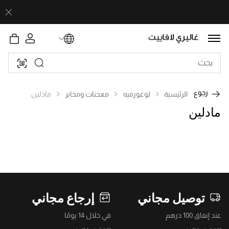
رجوع
الرئيسية
لوغورميه
معجنات ومخابز
مادلين
مادلين
توصيل مجاني
إرجاع مجاني
عند إنفاق 100 درهم
في خلال 14 يومًا