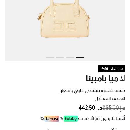
تخفيضات 50%-
لا ميا بامبينا
حقيبة صغيرة بمقبض علوي وشعار
الوصف المفصّل
PRICE REDUCED FROM
TO
د.إ 885,00
د.إ 442,50
أقساط بدون فوائد متاحة