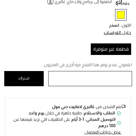
انضموا إلى برنامج ولاء ماي غاليري
Help
selected
اللون
:
اصفر
دليل القياسات
قطعة غير متوفرة
اعلموني عندم توفر هذا المنتج مرة أخرى في المخزون:
اشتراك
يتم الشحن من
غاليري لافاييت دبي مول
الطلب والاستلام:
طلبية جاهزة في خلال
يوم واحد
التوصيل المجاني: 1-3 أيام
على الطلبيات التي تزيد قيمتها عن
100 درهم
عرض خيارات التوصيل