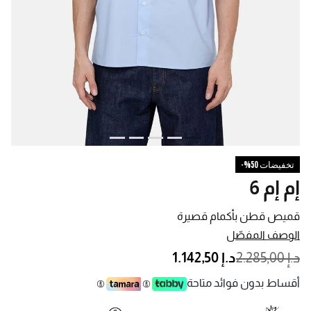
تخفيضات 50%-
إم إم 6
قميص قطن بأكمام قصيرة
الوصف المفصّل
PRICE REDUCED FROM
TO
د.إ 2.285,00
د.إ 1.142,50
أقساط بدون فوائد متاحة