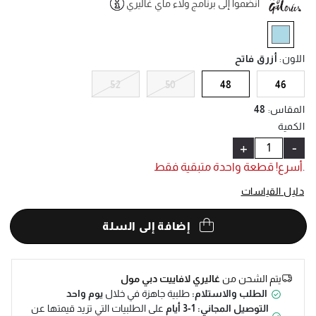
انضموا إلى برنامج ولاء ماي غاليري
Help
selected
اللون
:
أزرق فاتح
52
50
48
46
المقاس
:
48
الكمية
+
-
.أسرع! قطعة واحدة متبقية فقط
دليل القياسات
إضافة إلى السلة
يتم الشحن من
غاليري لافاييت دبي مول
الطلب والاستلام:
طلبية جاهزة في خلال
يوم واحد
التوصيل المجاني: 1-3 أيام
على الطلبيات التي تزيد قيمتها عن