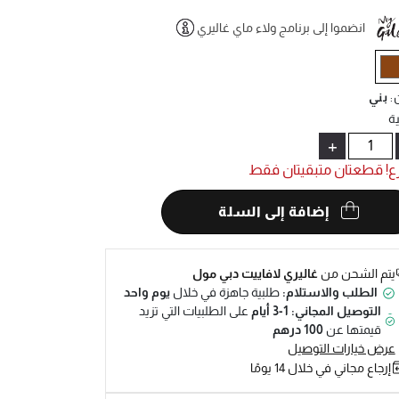
انضموا إلى برنامج ولاء ماي غاليري
Help
selecte
ن
:
بني
ة
+
ع! قطعتان متبقيتان فقط
إضافة إلى السلة
يتم الشحن من
غاليري لافاييت دبي مول
الطلب والاستلام:
طلبية جاهزة في خلال
يوم واحد
التوصيل المجاني: 1-3 أيام
على الطلبيات التي تزيد
قيمتها عن
100 درهم
عرض خيارات التوصيل
إرجاع مجاني في خلال 14 يومًا