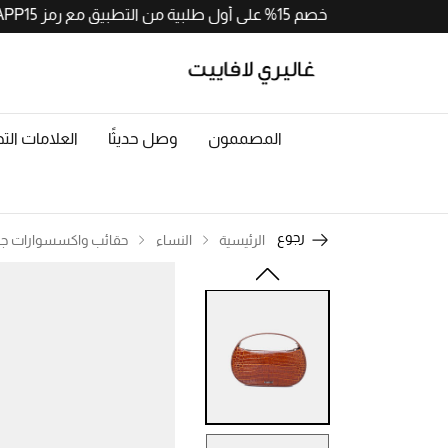
احصلوا على خصم 15% على أول طلبية من التطبيق مع رمز APP15. حملوا الآن من
المصممون
وصل حديثًا
العلامات التج
رجوع
الرئيسية
النساء
حقائب واكسسوارات جل