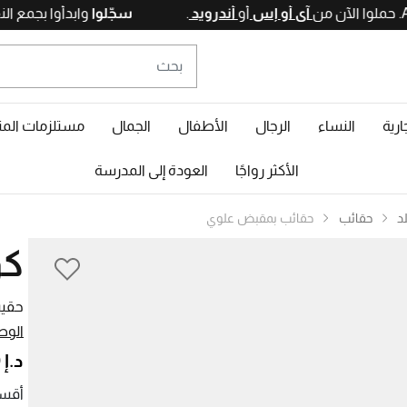
آي أو إس
أو
أندرويد
.
سجّلوا
وابدأوا
ارية
النساء
الرجال
الأطفال
الجمال
مستلزمات المن
الأكثر رواجًا
العودة إلى المدرسة
د
حقائب
حقائب بمقبض علوي
كو
حقيب
الوص
د.إ 3.010,00
أقسا