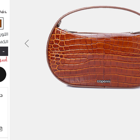
d
اللو
الكمي
Previous
N
-
.أسر