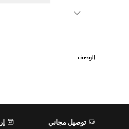
الوصف
توصيل مجاني
إر