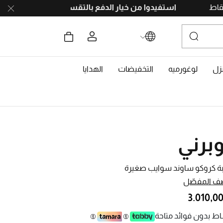
 بجمع النقاط
استفيدوا من خيار الدفع بالتقسيط
على 4 دفعات، بدون رسوم تأخير. احصلوا على 10% خصم مع رمز
زل
لوغورميه
التخفيضات
الهدايا
برني
ة كروكو ساوند سوايب صغيرة
ف المفصّل
ط بدون فوائد متاحة