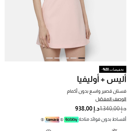
تخفيضات 30%-
أليس + أوليفيا
فستان قصير واسع بدون أكمام
الوصف المفصّل
PRICE REDUCED FROM
TO
د.إ 1.340,00
د.إ 938,00
أقساط بدون فوائد متاحة