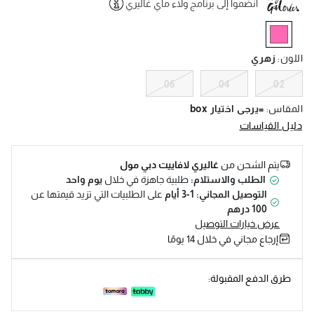
انضموا إلى برنامج ولاء ماي غاليري
Help
selected
اللون
:
زهري
06
04
02
المقاس
:
=يرجى اختيار box
دليل القياسات
يتم الشحن من
غاليري لافاييت دبي مول
الطلب والاستلام:
طلبية جاهزة في خلال
يوم واحد
التوصيل المجاني: 1-3 أيام
على الطلبيات التي تزيد قيمتها عن
100 درهم
عرض خيارات التوصيل
إرجاع مجاني في خلال 14 يومًا
طرق الدفع المقبولة: